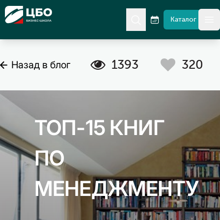
CBO
Каталог
гл
A
C
1393
320
Назад в блог
ТОП-15 КНИГ
ПО
МЕНЕДЖМЕНТУ