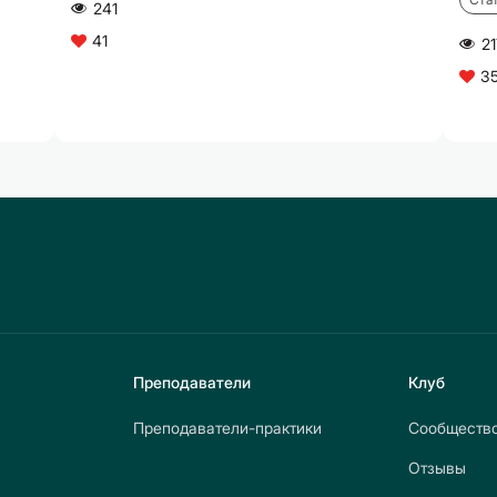
241
A
41
C
21
A
3
C
Преподаватели
Клуб
Преподаватели-практики
Сообществ
Отзывы