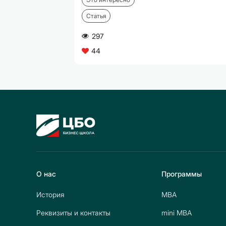
Статья
297
A
44
C
О нас
Программы
История
МВА
Реквизиты и контакты
mini МВА