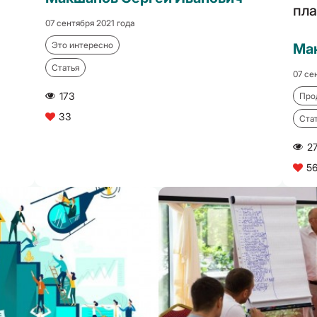
пла
07 сентября 2021 года
Это интересно
Ма
Статья
07 се
173
Про
A
33
C
Ста
2
A
5
C