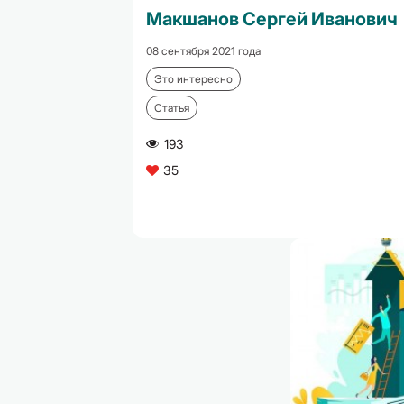
Макшанов Сергей Иванович
08 сентября 2021 года
Это интересно
Статья
193
A
35
C