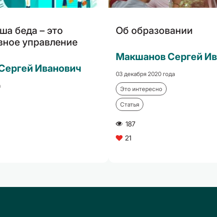
ша беда – это
Об образовании
вное управление
Макшанов Сергей И
Сергей Иванович
03 декабря 2020 года
а
Это интересно
Статья
187
A
21
C