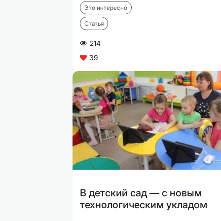
Это интересно
Статья
214
A
39
C
В детский сад — с новым
технологическим укладом