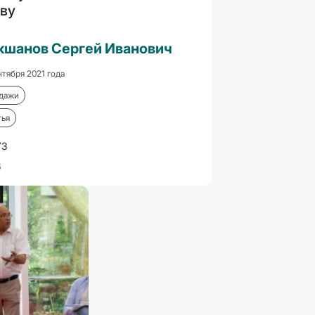
ву
кшанов Сергей Иванович
нтября 2021 года
дажи
тья
73
6