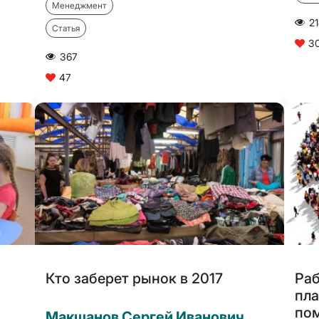
Менеджмент
2
A
Статья
3
C
367
A
47
C
Кто заберет рынок в 2017
Раб
пла
пом
Макшанов Сергей Иванович