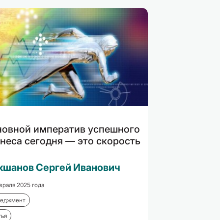
новной императив успешного
неса сегодня — это скорость
кшанов Сергей Иванович
враля 2025 года
еджмент
тья