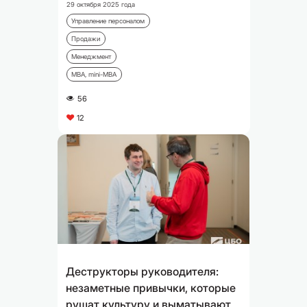
29 октября 2025 года
Управление персоналом
Продажи
Менеджмент
MBA, mini-MBA
56
A
12
C
Деструкторы руководителя:
незаметные привычки, которые
рушат культуру и выматывают