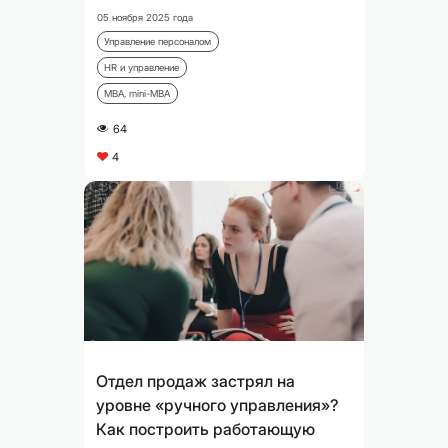
05 ноября 2025 года
Управление персоналом
HR и управление
MBA, mini-MBA
64
A
4
C
Отдел продаж застрял на
уровне «ручного управления»?
Как построить работающую