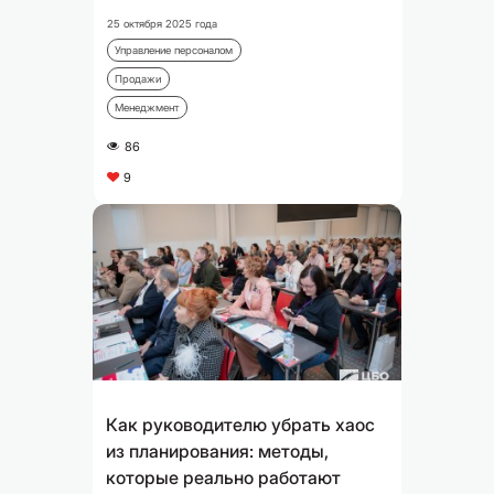
25 октября 2025 года
Управление персоналом
Продажи
Менеджмент
86
A
9
C
Как руководителю убрать хаос
из планирования: методы,
которые реально работают