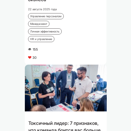
22 августа 2025 года
Управление персоналом
Менеджмент
Личная эффективность
HR и управление
155
A
30
C
Токсичный лидер: 7 признаков,
что команда боится вас больше,