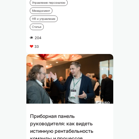
Управление персоналом
Менеджмент
HR и управление
Статья
204
A
33
C
Приборная панель
руководителя: как видеть
истинную рентабельность
команды и процессов