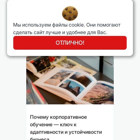
30 августа 2025 года
Управление персоналом
Менеджмент
Мы используем файлы cookie. Они помогают
HR и управление
сделать сайт лучше и удобнее для Вас.
158
A
ОТЛИЧНО!
27
C
Почему корпоративное
обучение — ключ к
адаптивности и устойчивости
бизнеса