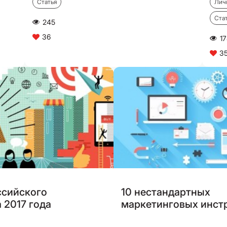
Статья
Лич
Ста
245
A
36
C
17
A
3
C
ссийского
10 нестандартных
 2017 года
маркетинговых инст