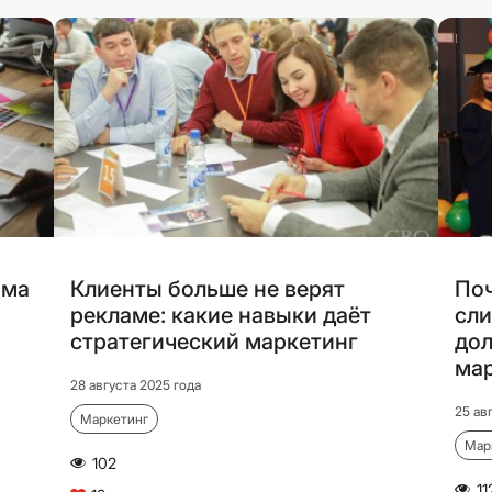
мма
Клиенты больше не верят
Поч
рекламе: какие навыки даёт
сли
стратегический маркетинг
дол
ма
28 августа 2025 года
25 ав
Маркетинг
Мар
102
A
11
A