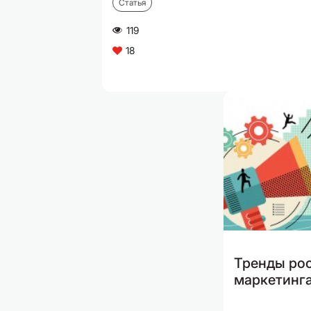
Статья
119
A
18
C
Тренды ро
маркетинга