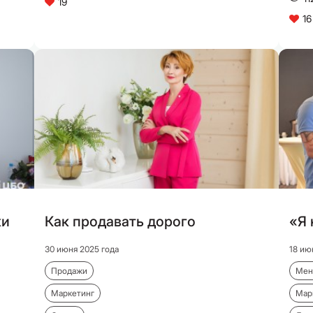
19
C
16
C
ки
Как продавать дорого
«Я 
30 июня 2025 года
18 ию
Продажи
Мен
Маркетинг
Мар