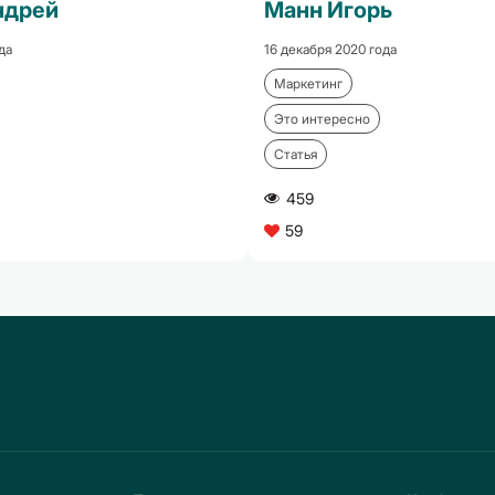
ндрей
Манн Игорь
да
16 декабря 2020 года
Маркетинг
Это интересно
Статья
459
A
59
C