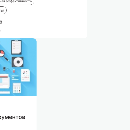
ная эффективность
тья
8
5
рументов