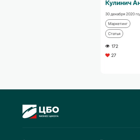
Кулинич А
30 декабря 2020 го
Маркетинг
Статья
172
A
27
C