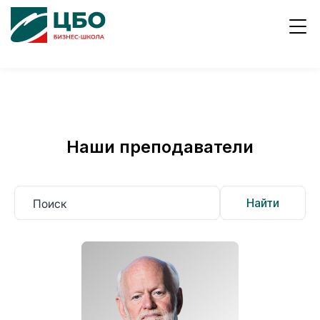
ывы
Работа
8
800
в ЦБО
700
1996
Наши преподаватели
Найти