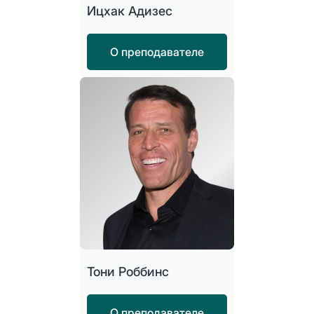
Ицхак Адизес
О преподавателе
Тони Роббинс
О преподавателе