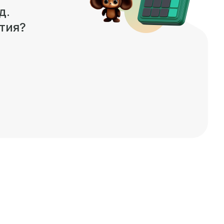
д.
тия?