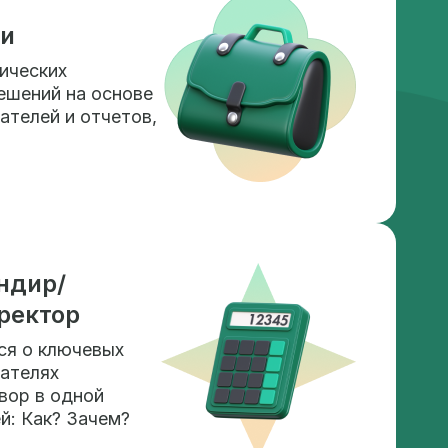
ки
ических
ешений на основе
ателей и отчетов,
ндир/
иректор
ся о ключевых
ателях
овор в одной
й: Как? Зачем?