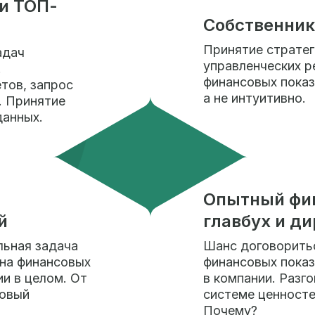
и ТОП-
Собственни
Принятие стратег
адач
управленческих р
.
финансовых показ
тов, запрос
а не интуитивно.
. Принятие
данных.
Опытный фи
й
главбух и д
льная задача
Шанс договорить
на финансовых
финансовых показ
ии в целом. От
в компании. Разг
совый
системе ценносте
Почему?