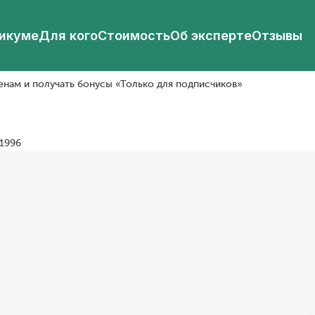
тикуме
Для кого
Стоимость
Об эксперте
Отзывы
енам и получать бонусы «Только для подписчиков»
 1996