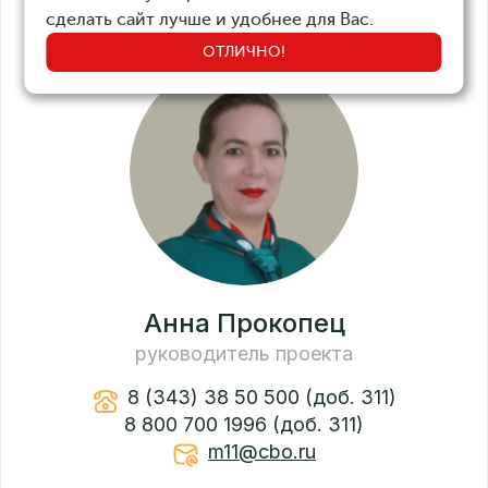
* — заполняя форму, вы соглашаетесь с
сделать сайт лучше и удобнее для Вас.
политикой
обработки персональных данных
ОТЛИЧНО!
Анна Прокопец
руководитель проекта
8 (343) 38 50 500 (доб. 311)
8 800 700 1996 (доб. 311)
m11@cbo.ru