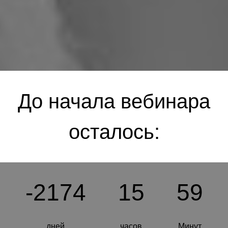
До начала вебинара
осталось:
-2174
15
59
дней
часов
Минут