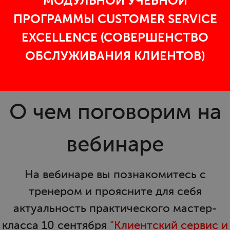
МОДУЛЬНОЙ УЧЕБНОЙ
ПРОГРАММЫ CUSTOMER SERVICE
EXCELLENCE (CОВЕРШЕНСТВО
ОБСЛУЖИВАНИЯ КЛИЕНТОВ)
О чем поговорим на
вебинаре
На вебинаре вы познакомитесь с
тренером и проясните для себя
актуальность практического мастер-
класса 10 сентября
"Клиентский сервис и