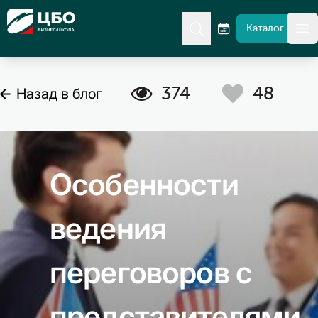
CBO
Каталог
гл
C
A
374
48
Назад в блог
Особенности
ведения
переговоров с
представителями