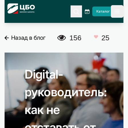
CBO
Каталог
гла
A
156
25
Назад в блог
C
Digital-
руководитель:
как не
отставать от