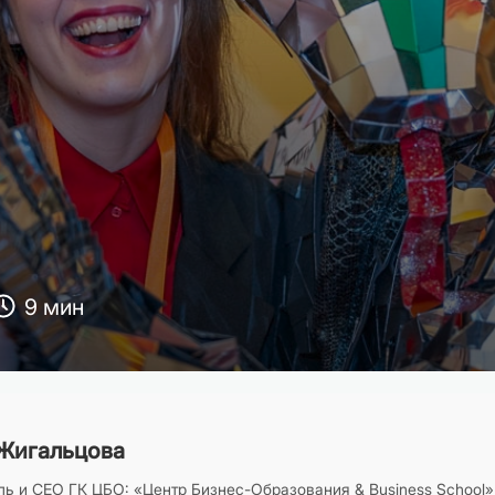
9 мин
Жигальцова
ь и CEO ГК ЦБО: «Центр Бизнес-Образования & Business School»