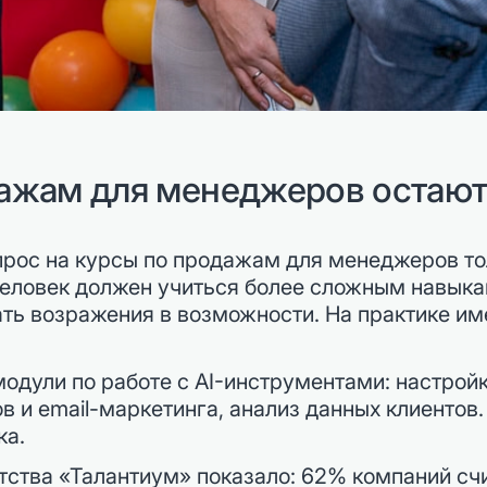
ажам для менеджеров остают
прос на курсы по продажам для менеджеров то
а человек должен учиться более сложным навыка
ть возражения в возможности. На практике им
одули по работе с AI-инструментами: настрой
в и email-маркетинга, анализ данных клиентов
ка.
тства «Талантиум» показало: 62% компаний сч