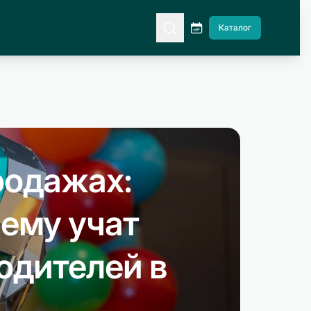
Каталог
родажах:
чему учат
одителей в