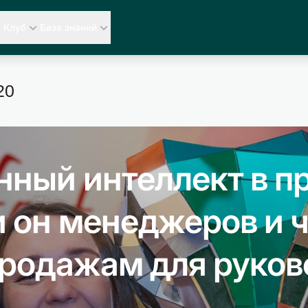
Клуб
База знаний
20
нный интеллект в п
и он менеджеров и 
продажам для руков