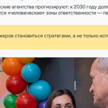
ие агентства прогнозируют: к 2030 году доля
тся «человеческие» зоны ответственности — п
еров становиться стратегами, а не только ис