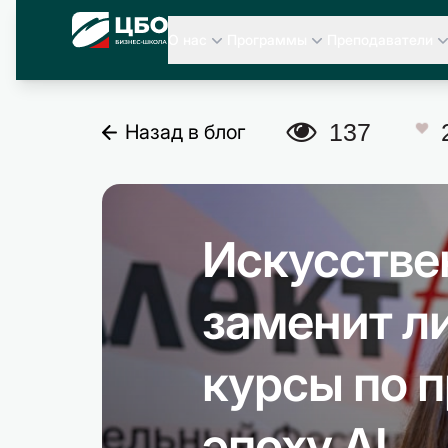
CBO
О нас
Программы
Преподаватели
A
137
Назад в блог
C
Искусстве
заменит л
курсы по 
эпоху AI