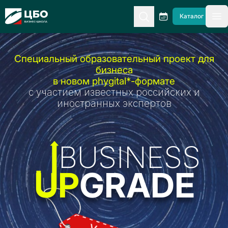
CBO
Каталог
гл
Специальный образовательный проект для
бизнеса
в новом
phygital*-формате
с участием известных российских и
иностранных экспертов
BUSINESS
UP
GRADE