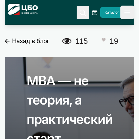
CBO
Каталог
гла
A
115
19
Назад в блог
C
MBA — не
теория, а
практический
старт