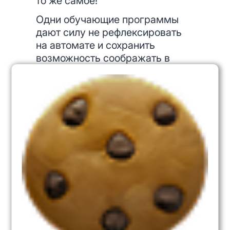
то же самое!
Одни обучающие программы
дают силу не рефлексировать
на автомате и сохранить
возможность соображать в
стрессе, другие - помогают
найти оптимальное,
технологичное решение
уместное в конкретном бизнес-
контексте, а третьи делают ещё
более тонкую настройку и
позволяют сделать всё тоже
самое, но с учётом гендерных
различий.
Сдаётся мне, что у России
сегодня есть враги и, как поётся
в песне - значит есть наверно и