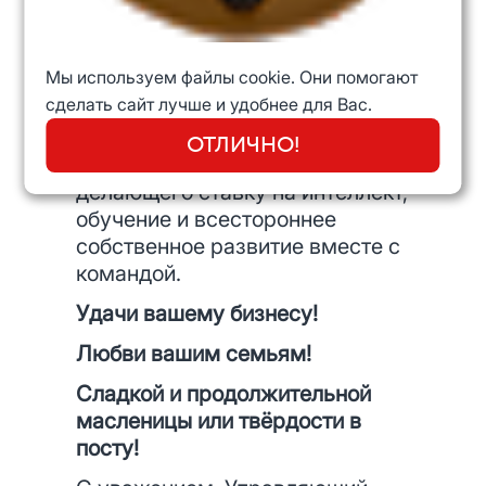
друзья! И самым полезным
другом я бы считал семьянина
и амбициозного бизнесмена, в
Мы используем файлы cookie. Они помогают
одном флаконе. Настроенного
сделать сайт лучше и удобнее для Вас.
на мировое лидерство в том,
чем он занимается. При этом не
ОТЛИЧНО!
рассчитывающего на удачу, а
делающего ставку на интеллект,
обучение и всестороннее
собственное развитие вместе с
командой.
Удачи вашему бизнесу!
Любви вашим семьям!
Сладкой и продолжительной
масленицы или твёрдости в
посту!