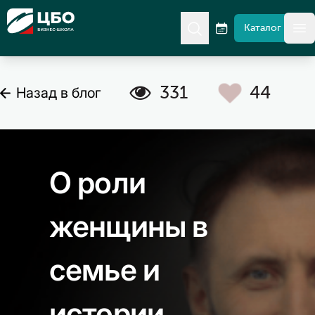
CBO
Каталог
гл
C
A
331
44
Назад в блог
О роли
женщины в
семье и
истории