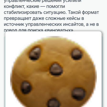
управленческие решения усилили
конфликт, какие — помогли
стабилизировать ситуацию. Такой формат
превращает даже сложные кейсы в
источник управленческих инсайтов, а не в
повод для поиска «виноватых».
Отдельное внимание стоит уделить
развитию у руководителя навыков
самоменеджмента: управлению
вниманием, стрессом,
эмоциональными реакциями. Без
этого любые техники переговоров
останутся на уровне красивых
презентаций. Именно внутреннее
состояние лидера задаёт тон
переговоров и определяет, будет ли
обсуждение двигаться к решению или