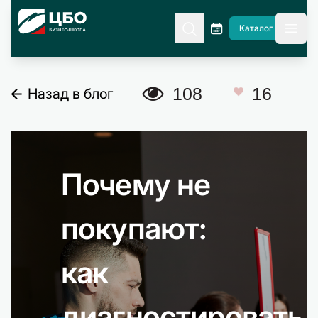
CBO
Каталог
гла
A
108
16
Назад в блог
C
Почему не
покупают:
как
диагностировать