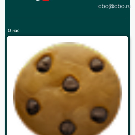
cbo@cbo.ru
О нас
История
Реквизиты и контакты
Партнерство
Работа в ЦБО
Программы
МВА
mini МВА
Корпоративное обучение