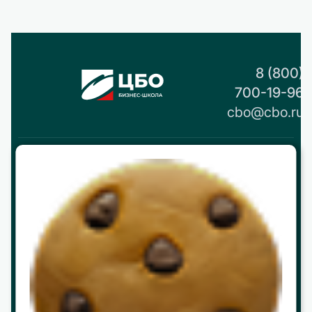
8 (800)
700-19-96
cbo@cbo.ru
О нас
История
Реквизиты и контакты
Партнерство
Работа в ЦБО