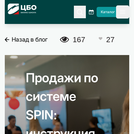
CBO
Каталог
гла
A
167
27
Назад в блог
C
Продажи по
системе
SPIN:
инструкция