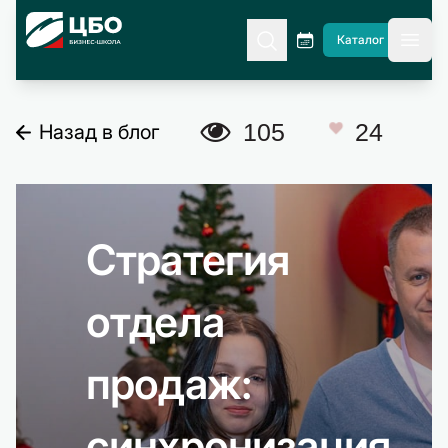
CBO
Каталог
гла
A
105
24
Назад в блог
C
Стратегия
отдела
продаж:
синхронизация