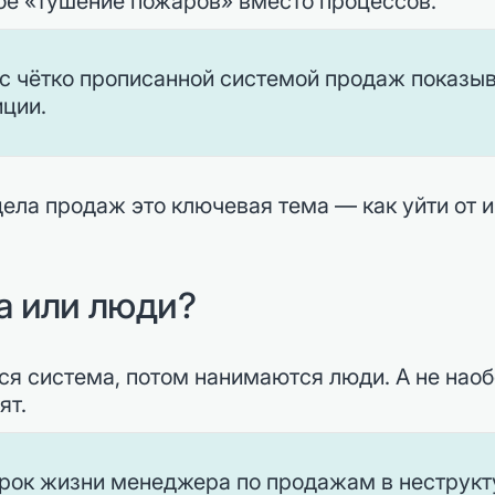
ное «тушение пожаров» вместо процессов.
 с чётко прописанной системой продаж показы
иции.
дела продаж это ключевая тема — как уйти от 
ра или люди?
ся система, потом нанимаются люди. А не наоб
ят.
 срок жизни менеджера по продажам в неструк