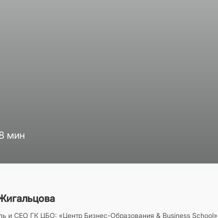
8 мин
Жигальцова
ь и CEO ГК ЦБО: «Центр Бизнес-Образования & Business School»