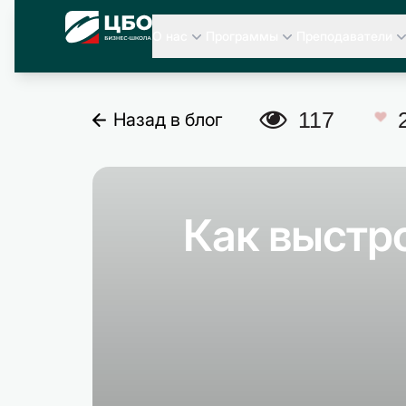
CBO
О нас
Программы
Преподаватели
A
117
Назад в блог
C
Как выстро