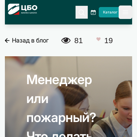
CBO
Каталог
гла
A
81
19
Назад в блог
C
Менеджер
или
пожарный?
Что делать,