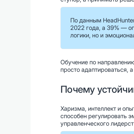
По данным HeadHunter
2022 года, а 39% — оп
логики, но и эмоциона
Обучение по направлению 
просто адаптироваться, а
Почему устойчи
Харизма, интеллект и опы
способен регулировать э
управленческого лидерст