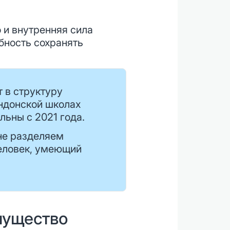
 и внутренняя сила
бность сохранять
 в структуру
ндонской школах
ьны с 2021 года.
не разделяем
человек, умеющий
мущество