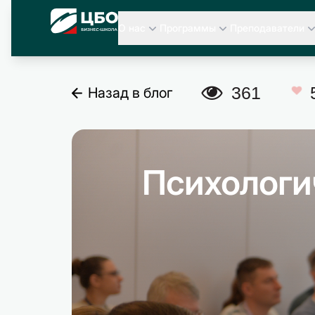
CBO
О нас
Программы
Преподаватели
A
361
Назад в блог
C
Психологи