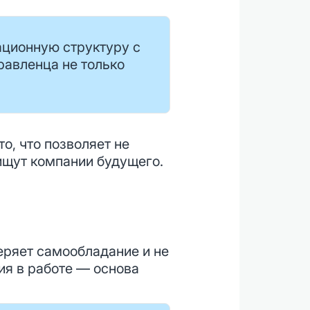
ационную структуру с
равленца не только
о, что позволяет не
 ищут компании будущего.
теряет самообладание и не
ия в работе — основа