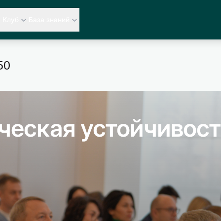
Клуб
База знаний
50
ческая устойчивост