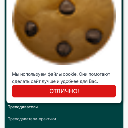
Работа в ЦБО
Программы
МВА
mini МВА
Корпоративное обучение
Интеллектуальные путешествия
Мы используем файлы cookie. Они помогают
Молодежная Бизнес Лига (МБЛ)
сделать сайт лучше и удобнее для Вас.
Онлайн курсы
ОТЛИЧНО!
Преподаватели
Преподаватели-практики