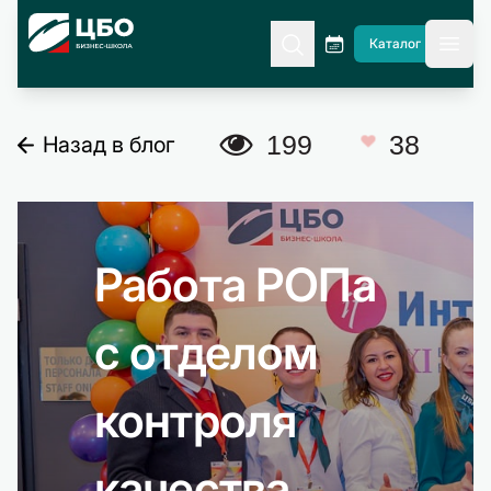
CBO
Каталог
гла
A
199
38
Назад в блог
C
Работа РОПа
с отделом
контроля
качества