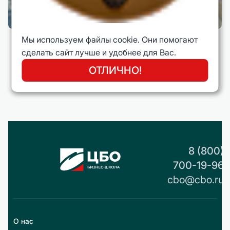
Мы используем файлы cookie. Они помогают
сделать сайт лучше и удобнее для Вас.
Правила дня от Игоря Манна
16 сентября 2021 года
ОТЛИЧНО!
8 (800)
700-19-96
cbo@cbo.ru
О нас