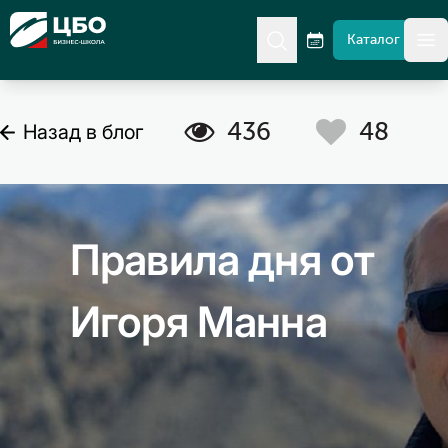
CBO
Каталог
гл
C
A
436
48
Назад в блог
Правила дня от
Игоря Манна