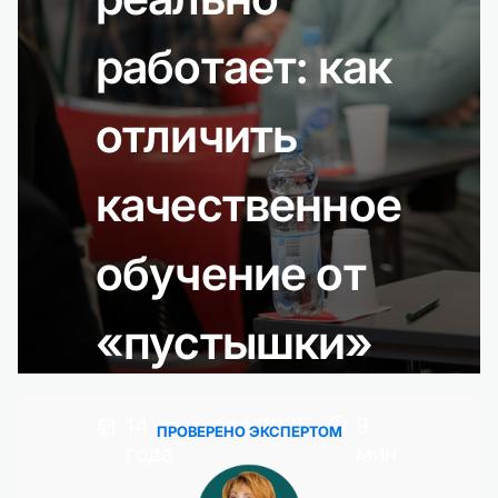
работает: как
отличить
качественное
обучение от
«пустышки»
14 сентября 2025
9
ПРОВЕРЕНО ЭКСПЕРТОМ
года
мин