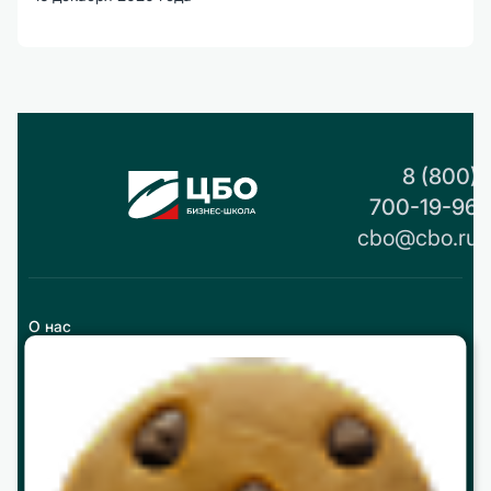
8 (800)
700-19-96
cbo@cbo.ru
О нас
История
Реквизиты и контакты
Партнерство
Работа в ЦБО