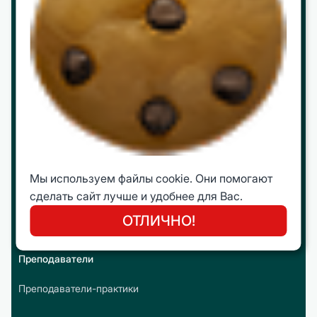
Программы
МВА
mini МВА
Корпоративное обучение
Интеллектуальные путешествия
Мы используем файлы cookie. Они помогают
Молодежная Бизнес Лига (МБЛ)
сделать сайт лучше и удобнее для Вас.
Открытые программы
ОТЛИЧНО!
Преподаватели
Преподаватели-практики