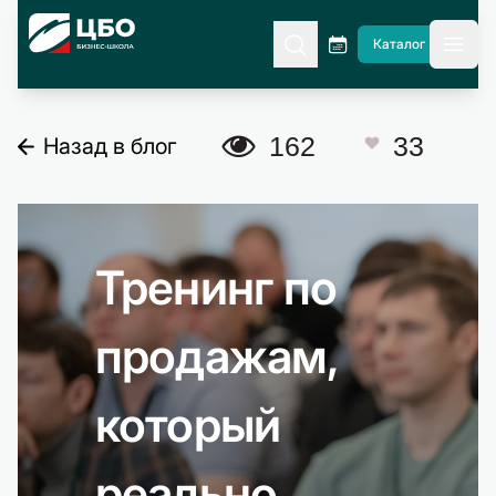
CBO
Каталог
гла
A
162
33
Назад в блог
C
Тренинг по
продажам,
который
реально