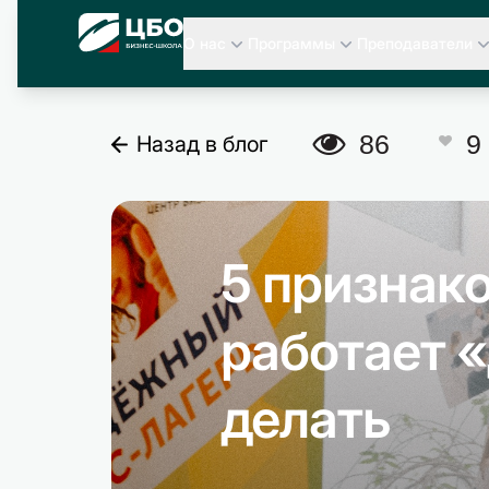
CBO
О нас
Программы
Преподаватели
A
86
9
Назад в блог
C
5 признако
работает «
делать