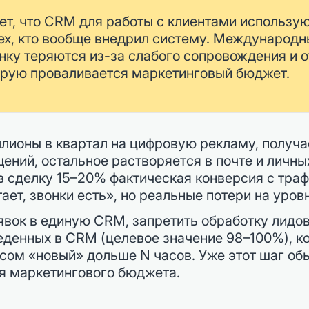
ет, что CRM для работы с клиентами использу
х, кто вообще внедрил систему. Международны
нку теряются из-за слабого сопровождения и 
торую проваливается маркетинговый бюджет.
лионы в квартал на цифровую рекламу, получае
ний, остальное растворяется в почте и личных
в сделку 15–20% фактическая конверсия с траф
тает, звонки есть», но реальные потери на уро
явок в единую CRM, запретить обработку лидов
еденных в CRM (целевое значение 98–100%), к
тусом «новый» дольше N часов. Уже этот шаг о
я маркетингового бюджета.