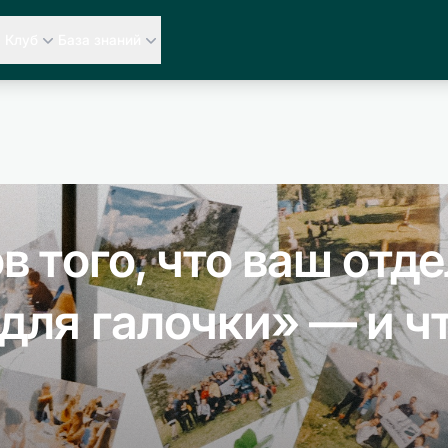
Клуб
База знаний
в того, что ваш отд
для галочки» — и ч