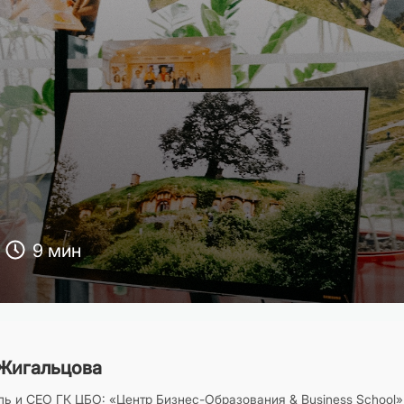
9 мин
Жигальцова
ь и CEO ГК ЦБО: «Центр Бизнес-Образования & Business School»