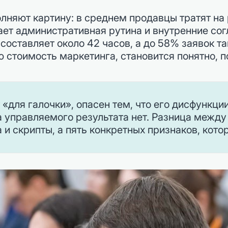
няют картину: в среднем продавцы тратят на
ает административная рутина и внутренние со
составляет около 42 часов, а до 58% заявок так
 стоимость маркетинга, становится понятно, 
 «для галочки», опасен тем, что его дисфункц
 а управляемого результата нет. Разница межд
 и скрипты, а пять конкретных признаков, кот