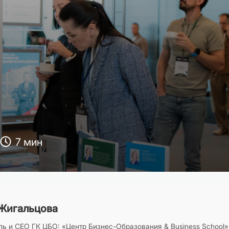
7 мин
Жигальцова
ь и CEO ГК ЦБО: «Центр Бизнес-Образования & Business School»