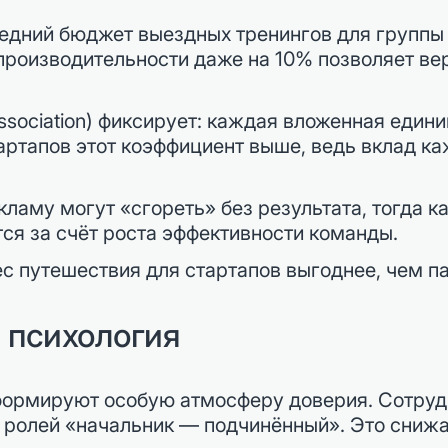
едний бюджет выездных тренингов для группы 
 производительности даже на 10% позволяет ве
 Association) фиксирует: каждая вложенная един
тартапов этот коэффициент выше, ведь вклад к
екламу могут «сгореть» без результата, тогда 
я за счёт роста эффективности команды.
ес путешествия для стартапов выгоднее, чем 
 психология
формируют особую атмосферу доверия. Сотрудн
х ролей «начальник — подчинённый». Это сниж