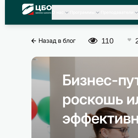
CBO
О нас
Программы
Преподаватели
A
110
Назад в блог
C
Бизнес-пу
роскошь и
эффективн