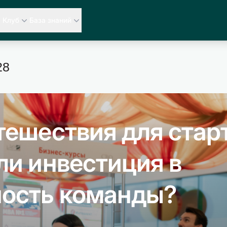
Клуб
База знаний
28
тешествия для стар
ли инвестиция в
ость команды?