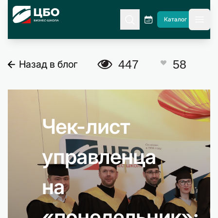
CBO
Каталог
гла
A
447
58
Назад в блог
C
Чек-лист
управленца
на
«понедельник»: