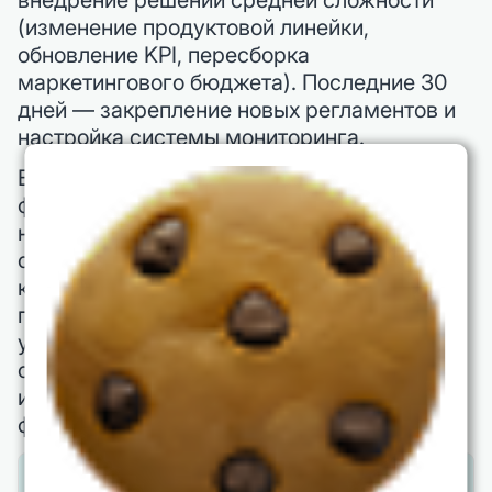
внедрение решений средней сложности
(изменение продуктовой линейки,
обновление KPI, пересборка
маркетингового бюджета). Последние 30
дней — закрепление новых регламентов и
настройка системы мониторинга.
В практике российских компаний такой
формат позволяет уже в первом квартале
нового года увидеть конкретные цифры:
снижение удельных затрат, рост маржи по
ключевым продуктам, улучшение
показателей кэш-фло. При этом
управленческая команда получает
отработанный шаблон — его можно
использовать далее для ежегодной
финансовой подготовки.
Дорожная карта на 90 дней — это не