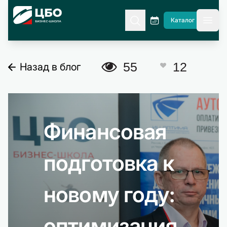
CBO
Каталог
гла
A
55
12
Назад в блог
C
Финансовая
подготовка к
новому году:
оптимизация