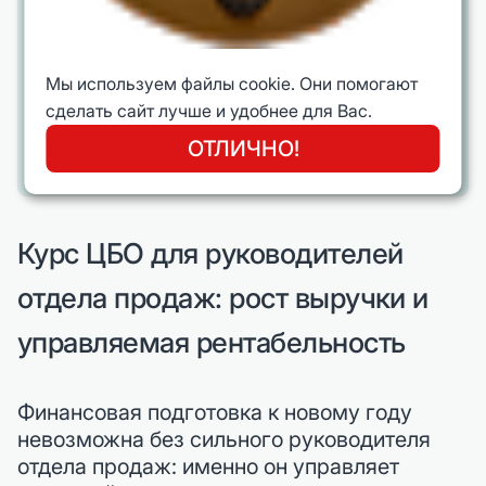
только инструмент оптимизации, но и
тест управленческой зрелости:
компания либо учится планировать и
Мы используем файлы cookie. Они помогают
реализовывать изменения, либо
сделать сайт лучше и удобнее для Вас.
продолжает жить «от закрытия месяца
ОТЛИЧНО!
к закрытию месяца».
Курс ЦБО для руководителей
отдела продаж: рост выручки и
управляемая рентабельность
Финансовая подготовка к новому году
невозможна без сильного руководителя
отдела продаж: именно он управляет