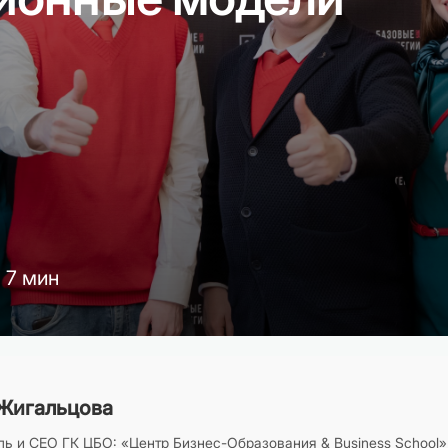
7 мин
Жигальцова
ь и CEO ГК ЦБО: «Центр Бизнес-Образования & Business School»