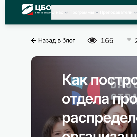
CBO
О нас
Программы
Преподаватели
A
165
Назад в блог
C
Как постр
отдела пр
распредел
организац