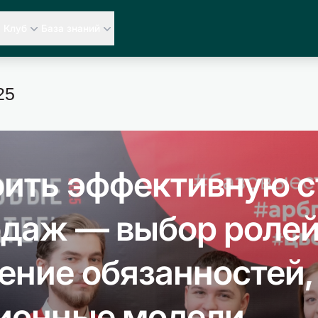
Клуб
База знаний
25
оить эффективную с
одаж — выбор ролей
ение обязанностей,
ионные модели