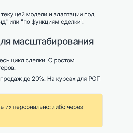
 текущей модели и адаптации под
д" или "по функциям сделки".
 для масштабирования
есь цикл сделки. С ростом
теров.
 продаж до 20%. На курсах для РОП
ь их персонально: либо через