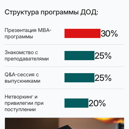
Структура программы ДОД:
Презентация MBA-
30%
программы
Знакомство с
25%
преподавателями
Q&A-сессия с
25%
выпускниками
Нетворкинг и
20%
привилегии при
поступлении