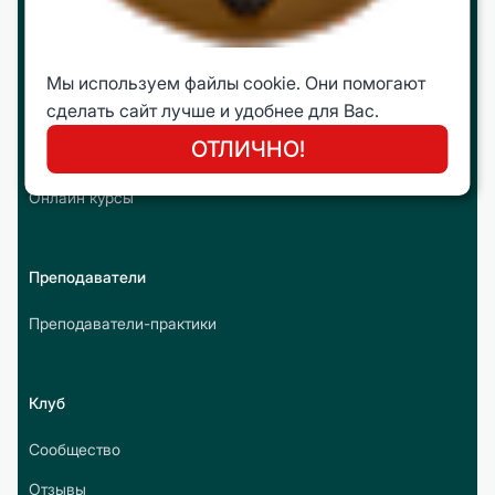
mini МВА
Корпоративное обучение
Мы используем файлы cookie. Они помогают
сделать сайт лучше и удобнее для Вас.
Интеллектуальные путешествия
ОТЛИЧНО!
Молодежная Бизнес Лига (МБЛ)
Онлайн курсы
Преподаватели
Преподаватели-практики
Клуб
Сообщество
Отзывы