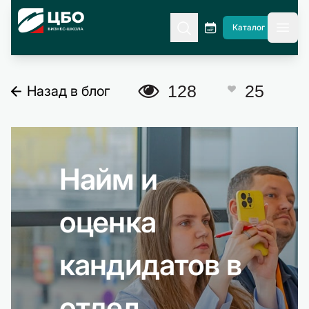
CBO
Каталог
гла
A
128
25
Назад в блог
C
Найм и
оценка
кандидатов в
отдел