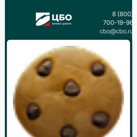
8 (800)
700-19-96
cbo@cbo.ru
О нас
История
Реквизиты и контакты
Партнерство
Работа в ЦБО
Программы
МВА