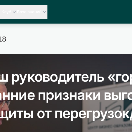
Клуб
База знаний
18
ш руководитель «го
анние признаки выг
щиты от перегрузок