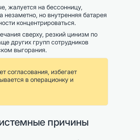
е, жалуется на бессонницу,
ка незаметно, но внутренняя батарея
ности концентрироваться.
чания сверху, резкий цинизм по
ще других групп сотрудников
ском выгорания.
т согласования, избегает
пывается в операционку и
системные причины