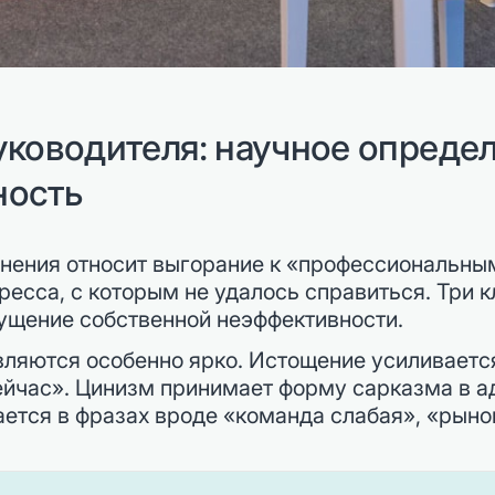
уководителя: научное опреде
ность
нения относит выгорание к «профессиональным
ресса, с которым не удалось справиться. Три 
ущение собственной неэффективности.
являются особенно ярко. Истощение усиливает
йчас». Цинизм принимает форму сарказма в ад
тся в фразах вроде «команда слабая», «рынок