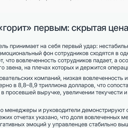
«горит» первым: скрытая цена
ль принимает на себя первый удар: нестабиль
 эмоциональный фон сотрудников сходятся в од
, что вовлеченность сотрудников падает, а ос
о звена, на плечах которых и держится операц
вательских компаний, низкая вовлеченность и
рно в 8,8–8,9 триллиона долларов, что сопос
 в просевшей выручке, увеличении текучести и
но менеджеры и руководители демонстрируют 
вежих отчетах указано, что доля вовлеченных 
егативных эмоций у управленцев стабильно выш