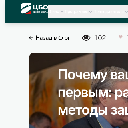
CBO
О нас
Программы
Преподаватели
A
102
Назад в блог
C
Почему ва
первым: р
методы за