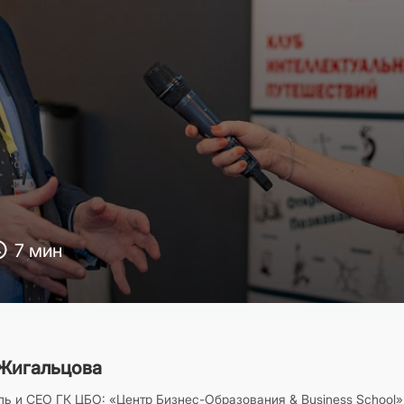
7 мин
Жигальцова
ь и CEO ГК ЦБО: «Центр Бизнес-Образования & Business School»