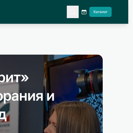
Каталог
рит»
орания и
д