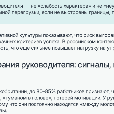
водителя — не «слабость характера» и не «не
ной перегрузки, если не выстроены границы, 
ивной культуры показывают, что риск выгорани
зрачных критериев успеха. В российском конте
сть, что еще сильнее повышает нагрузку на уп
ания руководителя: сигналы,
кобритании, до 80–85% работников признают, 
, «туманом в голове», потерей мотивации. У р
ому что они постоянно находятся «между мол
ды.