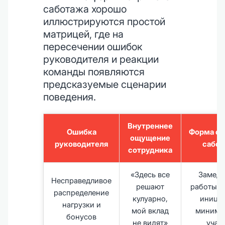
саботажа хорошо
иллюстрируются простой
матрицей, где на
пересечении ошибок
руководителя и реакции
команды появляются
предсказуемые сценарии
поведения.
Внутреннее
Ошибка
Форма ск
ощущение
руководителя
сабот
сотрудника
«Здесь все
Замедл
Несправедливое
решают
работы, о
распределение
кулуарно,
инициа
нагрузки и
мой вклад
минима
бонусов
не видят»
учас