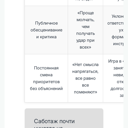
«Проще
Уклонен
молчать,
Публичное
ответстве
чем
обесценивание
уход
получать
и критика
формал
удар при
инстру
всех»
Игра в «
«Нет смысла
Постоянная
занято
напрягаться,
смена
невид
все равно
приоритетов
отказ
все
без объяснений
долгоср
поменяют»
зад
Саботаж почти