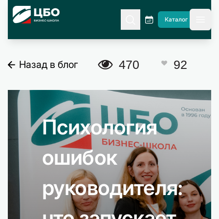
CBO
Каталог
гла
A
470
92
Назад в блог
C
Психология
ошибок
руководителя:
что запускает