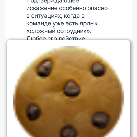
Подтверждающее
искажение особенно опасно
в ситуациях, когда в
команде уже есть ярлык
«сложный сотрудник».
Любое его действие
трактуется в негативную
сторону, даже если по факту
человек пытается
предупредить о рисках или
предлагает альтернативные
решения. В какой-то момент
ему становится безопаснее
замолчать, и компания
теряет источник честной
обратной связи, а конфликты
уходят в подполье.