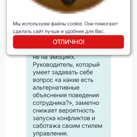
Осознанное управление
когнитивными
искажениями
Мы используем файлы cookie. Они помогают
начинается с простого
сделать сайт лучше и удобнее для Вас.
шага: фиксации
собственных гипотез и
ОТЛИЧНО!
проверки их на фактах, а
не на эмоциях.
Руководитель, который
умеет задавать себе
вопрос «а какие есть
альтернативные
объяснения поведения
сотрудника?», заметно
снижает вероятность
запуска конфликтов и
саботажа своим стилем
управления.