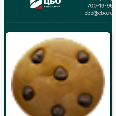
700-19-96
cbo@cbo.ru
О нас
История
Реквизиты и контакты
Партнерство
Работа в ЦБО
Программы
МВА
mini МВА