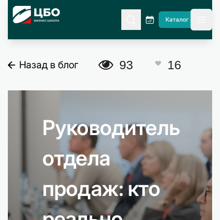
CBO
Каталог
гла
A
93
16
Назад в блог
C
Руководитель
отдела
продаж: кто
реально