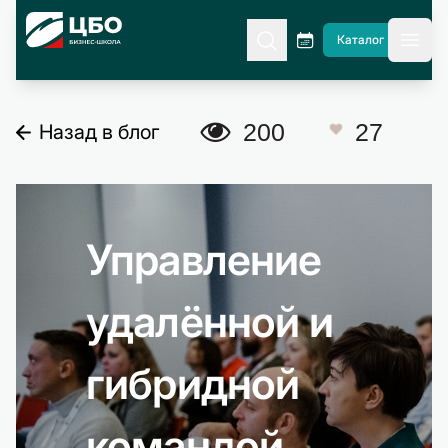
CBO
Каталог
гла
A
200
27
Назад в блог
C
Управление
удалённой и
гибридной
командой