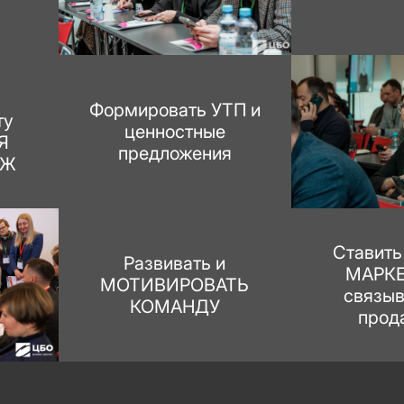
ь
Формировать УТП и
ту
ценностные
Я
предложения
АЖ
Ставит
Развивать и
МАРК
МОТИВИРОВАТЬ
связыв
КОМАНДУ
прод