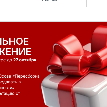
ЛЬНОЕ
ЖЕНИЕ
урс до
27 октября
Юсова «Пересборка
родавать в
нности»
ьтацию от