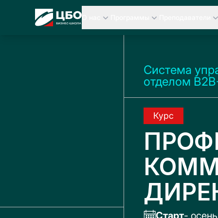
CBO
О нас
Программы
Преподаватели
Система упр
отделом
B2B
Курс
ПРОФ
КОММ
ДИРЕ
Старт
- осен