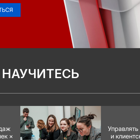
ТЬСЯ
 НАУЧИТЕСЬ
даж
Управлять
чек ×
и клиент