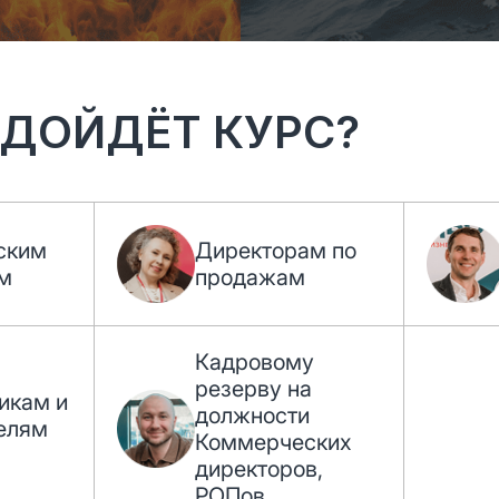
ДОЙДЁТ КУРС?
ским
Директорам по
м
продажам
Кадровому
резерву на
икам и
должности
елям
Коммерческих
директоров,
РОПов