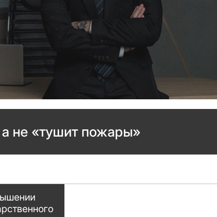
 а не «тушит пожары»
вышении
арственного