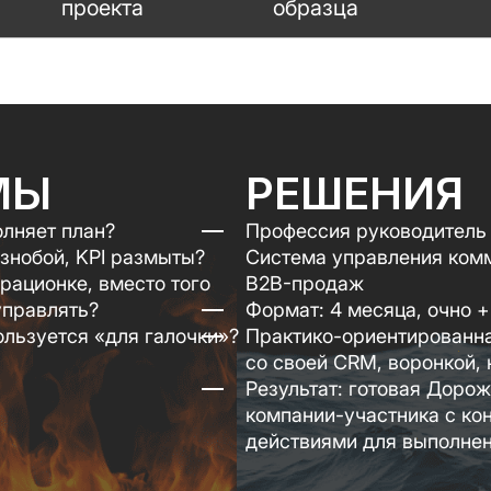
проекта
образца
МЫ
РЕШЕНИЯ
лняет план?
Профессия руководитель
знобой, KPI размыты?
Система управления ком
рационке, вместо того
B2B-продаж
управлять?
Формат: 4 месяца, очно +
льзуется «для галочки»?
Практико-ориентированна
со своей CRM, воронкой, 
Результат: готовая Дорож
компании-участника с ко
действиями для выполне