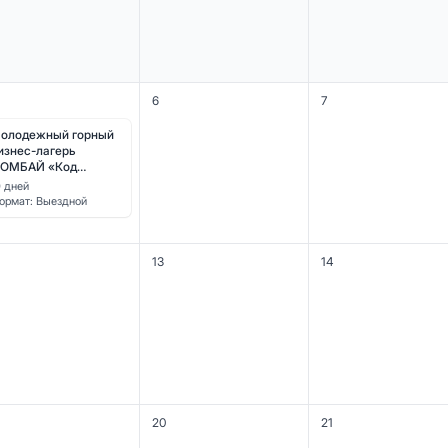
6
7
олодежный горный
изнес-лагерь
ОМБАЙ «Код
ичности»
0 дней
ормат: Выездной
13
14
20
21