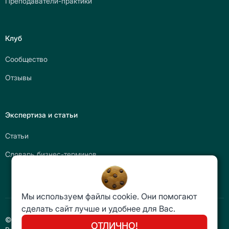
Преподаватели-практики
Клуб
Сообщество
Отзывы
Экспертиза и статьи
Статьи
Словарь бизнес-терминов
Мы используем файлы cookie. Они помогают
сделать сайт лучше и удобнее для Вас.
Получить все подарки
© Группа Компаний ЦБО «Центр Бизнес-Образования &
ОТЛИЧНО!