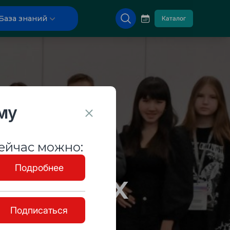
База знаний
Каталог
му
ейчас можно:
ябинск)
Подробнее
ктивных
Подписаться