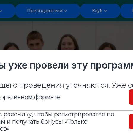
Преподаватели
Клуб
ы уже провели эту програм
щего проведения уточняются. Уже с
-интенсив для молодежи 13+ (Чел
рпоративном формате
 высокоэффе
 рассылку, чтобы регистрироватся по
м и получать бонусы «Только
подростков
ов»