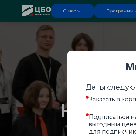
CBO
О нас
Программы
М
Даты следую
Бизнес
Заказать в ко
Навыки
Подписаться на
выгодным цена
для подписчик