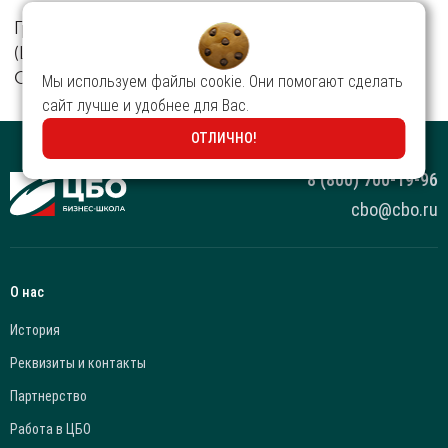
Группа Компаний «ЦБО»
(Центр Бизнес-Образования)
Основан в 1996 году
Мы используем файлы cookie. Они помогают сделать
сайт лучше и удобнее для Вас.
ОТЛИЧНО!
8 (800) 700-19-96
cbo@cbo.ru
О нас
История
Реквизиты и контакты
Партнерство
Работа в ЦБО