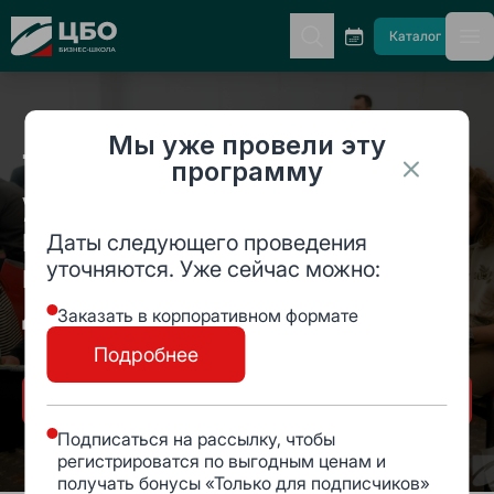
CBO
Каталог
гл
Мы уже провели эту
Технологии выработки
программу
управленческих стратагем
и их реализация в деловых
Даты следующего проведения
уточняются. Уже сейчас можно:
переговорах для
достижения бизнес-целей
Заказать в корпоративном формате
Подробнее
Оставить заявку
Подписаться на рассылку, чтобы
регистрироватся по выгодным ценам и
получать бонусы «Только для подписчиков»