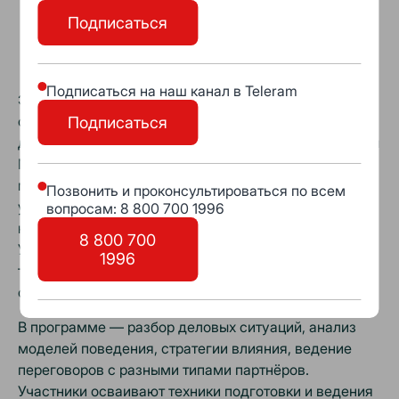
Подписаться
Программа
Подписаться на наш канал в Teleram
Этот курс «Технологии выработки управленческих
стратагем и их реализация в деловых переговорах
Подписаться
для достижения бизнес-целей» в рамках программы
MBA от ЦБО раскрывает искусство стратегического
мышления и тактического влияния. Здесь участники
Позвонить и проконсультироваться по всем
учатся видеть переговоры не как обмен мнениями, а
вопросам: 8 800 700 1996
как поле для достижения бизнес-целей.
8 800 700
Управленческие стратагемы — это не трюки, а
1996
точные приёмы, которые позволяют добиваться
своего даже в самых сложных условиях.
В программе — разбор деловых ситуаций, анализ
моделей поведения, стратегии влияния, ведение
переговоров с разными типами партнёров.
Участники осваивают техники подготовки и ведения