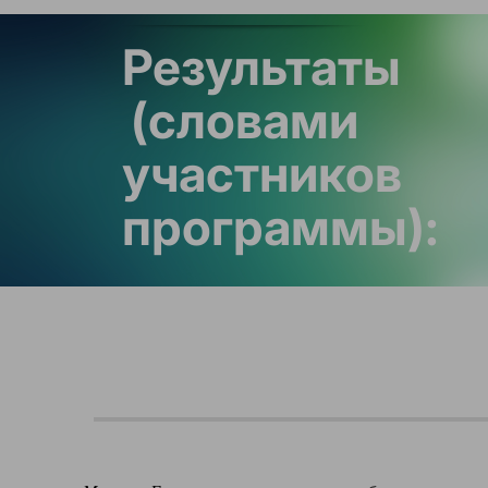
Результаты
(словами
участников
программы):