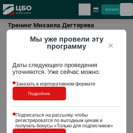
CBO
Каталог
гла
Тренинг Михаила Дегтярева
МУЖЧИНА И
Мы уже провели эту
ЖЕНЩИНА
программу
рациональные
Даты следующего проведения
технологии
уточняются. Уже сейчас можно:
НЕрациональных
Заказать в корпоративном формате
коммуникаций
Подробнее
8-10 Марта 2023 г.
Подписаться на рассылку, чтобы
регистрироватся по выгодным ценам и
получать бонусы «Только для подписчиков»
Участвовать