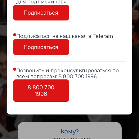
для подписчиков»
Ораторфест в
Подписаться
ресторане
"Высота 5642"
Подписаться на наш канал в Teleram
Подписаться
Мест нет!
Позвонить и проконсультироваться по
всем вопросам: 8 800 700 1996
Оставить заявку
8 800 700
1996
Кому?