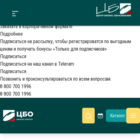
Мы уже провели эту программу
ПРОГРАММА
ОБ АВТОРЕ
ОТЗЫВЫ
Даты следующего проведения уточняются. Уже сейчас можно:
Заказать в корпоративном формате
Подробнее
Подписаться на рассылку, чтобы регистрироватся по выгодным
ценам и получать бонусы «Только для подписчиков»
Подписаться
Подписаться на наш канал в Teleram
Подписаться
Позвонить и проконсультироваться по всем вопросам:
8 800 700 1996
8 800 700 1996
CBO
Каталог
гл