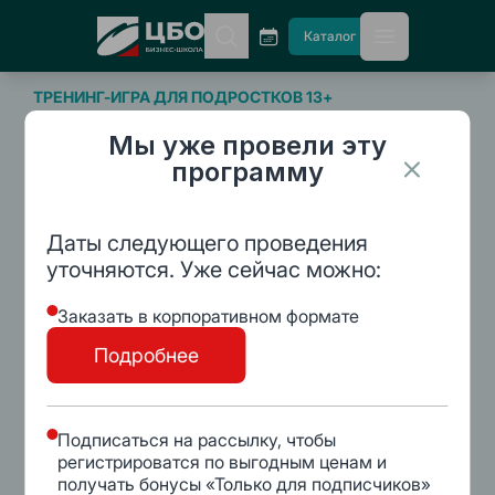
CBO
Каталог
главное ме
ТРЕНИНГ-ИГРА ДЛЯ ПОДРОСТКОВ 13+
Мы уже провели эту
ЭФФЕКТИВНЫЕ
программу
ПЕРЕГОВОРЫ
Даты следующего проведения
уточняются. Уже сейчас можно:
Цели. Время. Жизнь в своем ритме.
Заказать в корпоративном формате
26 ноября 2023 г c 14:00
Подробнее
г. Екатеринбург,
Бизнес школа ЦБО
Подписаться на рассылку, чтобы
регистрироватся по выгодным ценам и
получать бонусы «Только для подписчиков»