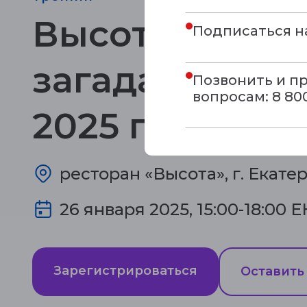
Высота желан
Подписаться на
загадай мечту
Позвонить и п
вопросам: 8 800
2025 год
ресторан «Высота», г. Екате
26 января 2025, 15:00-18:00 
Зарегистрироваться
Оставить