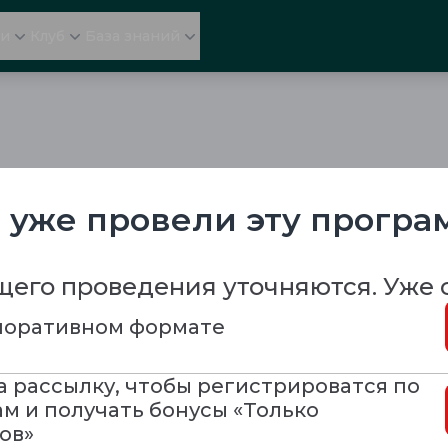
ли
Клуб
База знаний
 уже провели эту програ
его проведения уточняются. Уже 
рпоративном формате
а рассылку, чтобы регистрироватся по
м и получать бонусы «Только
ов»