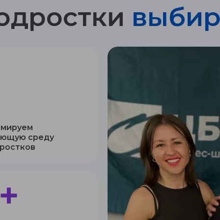
одростки
выбир
рмируем
ающую среду
дростков
5+