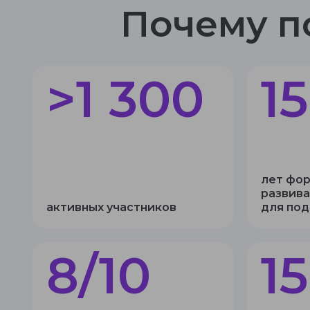
Почему п
>1 300
15
лет фо
развив
активных участников
для по
8/10
1