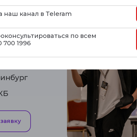
ий:
 наш канал в Teleram
 на
роконсультироваться по всем
 700 1996
ринбург
ЕКБ
 заявку