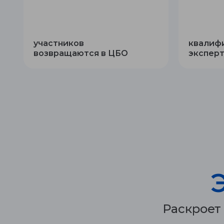
участников
квалиф
возвращаются в ЦБО
экспер
Раскроет