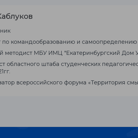
Каблуков
хник
т по командообразованию и самоопределению
й методист МБУ ИМЦ "Екатеринбургский Дом У
т областного штаба студенческих педагогичес
1гг.
атор всероссийского форума «Территория смыс