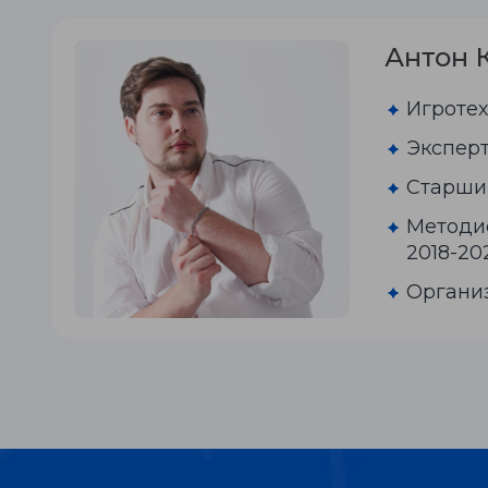
Антон 
Игроте
Экспер
Старши
Методис
2018-202
Организ