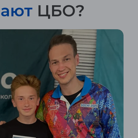
ают
ЦБО?