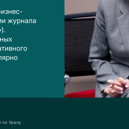
бизнес-
ии журнала
).
ьных
ативного
лярно
 по Уралу