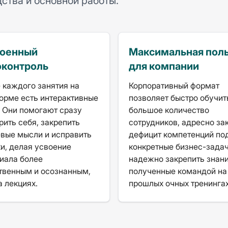
дства и основной работы.
роенный
Максимальная пол
оконтроль
для компании
 каждого занятия на
Корпоративный формат
орме есть интерактивные
позволяет быстро обучит
. Они помогают сразу
большое количество
рить себя, закрепить
сотрудников, адресно за
вые мысли и исправить
дефицит компетенций по
и, делая усвоение
конкретные бизнес-задач
иала более
надежно закрепить знани
твенным и осознанным,
полученные командой на
а лекциях.
прошлых очных тренингах