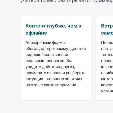
учиться только без отрыва от произво
Контент глубже, чем в
Вст
офлайне
сам
Асинхронный формат
После
обогащает программу: десятки
платф
видеокейсов и записи
тесты
реальных тренингов. Вы
прове
увидите действия других,
ключе
примерите их роли и разберете
ошибк
ситуации - на очных занятиях
матер
на это не хватает времени.
качес
чем н