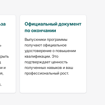
ьза
Официальный документ
по окончании
Выпускники программы
ь
получают официальное
удостоверение о повышении
крыть
квалификации. Это
д
подтверждает ценность
и и
полученных навыков и ваш
я,
профессиональный рост.
.