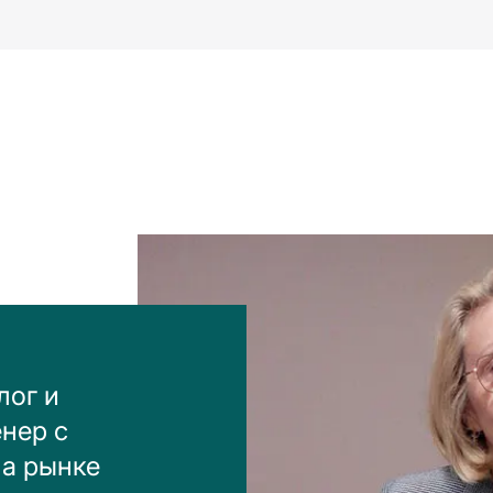
лог и
нер с
на рынке