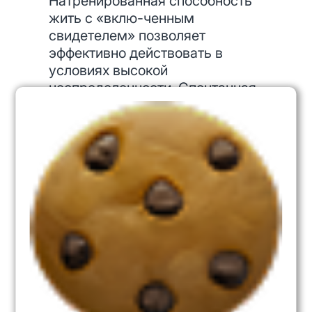
Натренированная способность
жить с «вклю-ченным
свидетелем» позволяет
эффективно действовать в
условиях высокой
неопределенности. Спонтанная
осознанность помогает
вырваться из плена
стереотипных,
запрограммированных реакций,
открывать новые пути,
вырабатывать новые
жизненные стратегии.
Если живущий на автопилоте
человек напоминает ракету с
самонаводящейся боеголовкой,
в программном обеспечении
которой уже заложены образы