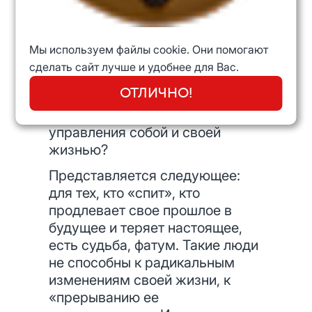
притягивающих и
отталкивающих предметов, то
можно ли утверждать, что
Мы используем файлы cookie. Они помогают
жизненный курс фатально задан
сделать сайт лучше и удобнее для Вас.
и судьба предопределе-на?
ОТЛИЧНО!
Можно ли в таком случае
вообще говорить об искусстве
управления собой и своей
жизнью?
Представляется следующее:
для тех, кто «спит», кто
продлевает свое прошлое в
будущее и теряет настоящее,
есть судьба, фатум. Такие люди
не способны к радикальным
изменениям своей жизни, к
«прерыванию ее